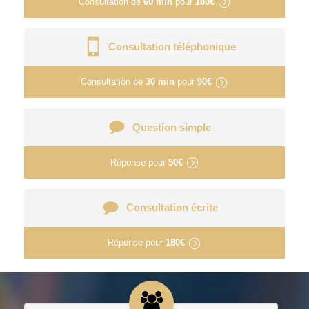
Consultation de
60 min
pour
180€
Consultation téléphonique
Consultation de
30 min
pour
90€
Question simple
Réponse pour
50€
Consultation écrite
Réponse pour
180€