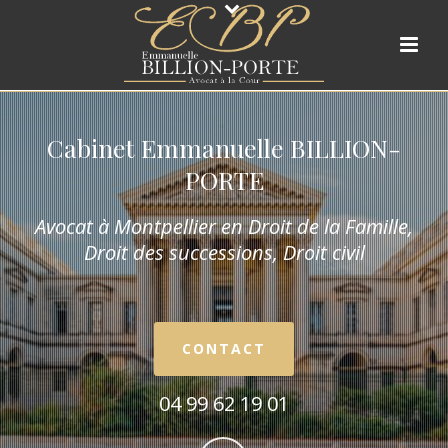
Cabinet Emmanuelle BILLION-
PORTE
Avocat à Montpellier en Droit de la Fam
ille,
Droit des successions, Droit civil
CONTACT
04 99 62 19 01