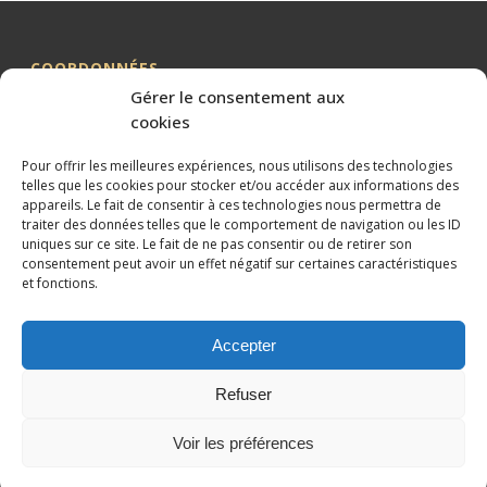
COORDONNÉES
Gérer le consentement aux
Me BILLION-PORTE
cookies
Cabinet BILLION-PORTE
Pour offrir les meilleures expériences, nous utilisons des technologies
1 Avenue de la Gaillarde
telles que les cookies pour stocker et/ou accéder aux informations des
34000 MONTPELLIER
appareils. Le fait de consentir à ces technologies nous permettra de
traiter des données telles que le comportement de navigation ou les ID
04 99 62 19 01
uniques sur ce site. Le fait de ne pas consentir ou de retirer son
09 82 63 51 79
consentement peut avoir un effet négatif sur certaines caractéristiques
et fonctions.
Accepter
Refuser
Conception et référencement réalisés par
XtremWebSite
Site
internet sans engagement.
Voir les préférences
Mentions légales
Plan du site