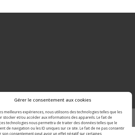
Gérer le consentement aux cookies
les meilleures expériences, nous utilisons des technologies telles que les
r stocker et/ou accéder aux informations des appareils. Le fait de
Mentions légales
Plan du site
 ces technologies nous permettra de traiter des données telles que le
 de navigation ou les ID uniques sur ce site. Le fait de ne pas consentir
r son consentement peut avoir un effet négatif sur certaines