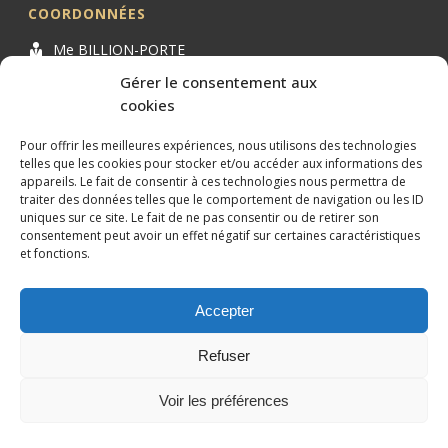
COORDONNÉES
Me BILLION-PORTE
Cabinet BILLION-PORTE
Gérer le consentement aux
cookies
1 Avenue de la Gaillarde
34000 MONTPELLIER
Pour offrir les meilleures expériences, nous utilisons des technologies
04 99 62 19 01
telles que les cookies pour stocker et/ou accéder aux informations des
appareils. Le fait de consentir à ces technologies nous permettra de
09 82 63 51 79
traiter des données telles que le comportement de navigation ou les ID
uniques sur ce site. Le fait de ne pas consentir ou de retirer son
consentement peut avoir un effet négatif sur certaines caractéristiques
et fonctions.
Accepter
Conception et référencement réalisés par
XtremWebSite
Site
internet sans engagement.
Refuser
Mentions légales
Plan du site
Voir les préférences