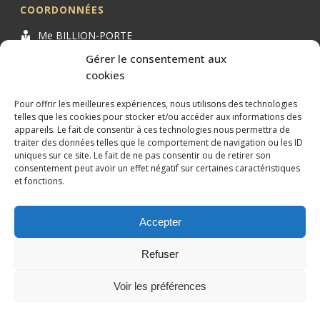
COORDONNÉES
Me BILLION-PORTE
Cabinet BILLION-PORTE
Gérer le consentement aux
cookies
1 Avenue de la Gaillarde
34000 MONTPELLIER
Pour offrir les meilleures expériences, nous utilisons des technologies
04 99 62 19 01
telles que les cookies pour stocker et/ou accéder aux informations des
appareils. Le fait de consentir à ces technologies nous permettra de
09 82 63 51 79
traiter des données telles que le comportement de navigation ou les ID
uniques sur ce site. Le fait de ne pas consentir ou de retirer son
consentement peut avoir un effet négatif sur certaines caractéristiques
et fonctions.
Accepter
Conception et référencement réalisés par
XtremWebSite
Site
internet sans engagement.
Refuser
Mentions légales
Plan du site
Voir les préférences