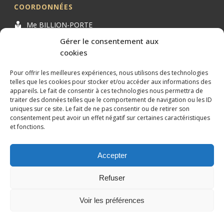
COORDONNÉES
Me BILLION-PORTE
Cabinet BILLION-PORTE
Gérer le consentement aux
cookies
1 Avenue de la Gaillarde
34000 MONTPELLIER
Pour offrir les meilleures expériences, nous utilisons des technologies
04 99 62 19 01
telles que les cookies pour stocker et/ou accéder aux informations des
appareils. Le fait de consentir à ces technologies nous permettra de
09 82 63 51 79
traiter des données telles que le comportement de navigation ou les ID
uniques sur ce site. Le fait de ne pas consentir ou de retirer son
consentement peut avoir un effet négatif sur certaines caractéristiques
et fonctions.
Accepter
Conception et référencement réalisés par
XtremWebSite
Site
internet sans engagement.
Refuser
Mentions légales
Plan du site
Voir les préférences