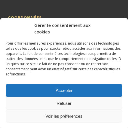
COORDONNÉES
Gérer le consentement aux
Me BILLION-PORTE
cookies
Cabinet BILLION-PORTE
Pour offrir les meilleures expériences, nous utilisons des technologies
1 Avenue de la Gaillarde
telles que les cookies pour stocker et/ou accéder aux informations des
34000 MONTPELLIER
appareils. Le fait de consentir à ces technologies nous permettra de
traiter des données telles que le comportement de navigation ou les ID
04 99 62 19 01
uniques sur ce site. Le fait de ne pas consentir ou de retirer son
09 82 63 51 79
consentement peut avoir un effet négatif sur certaines caractéristiques
et fonctions.
Accepter
Refuser
Conception et référencement réalisés par
XtremWebSite
Site
internet sans engagement.
Voir les préférences
Mentions légales
Plan du site