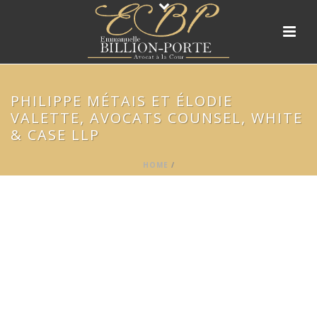
PHILIPPE MÉTAIS ET ÉLODIE
VALETTE, AVOCATS COUNSEL, WHITE
& CASE LLP
HOME
/