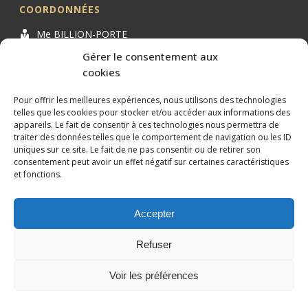
COORDONNÉES
Me BILLION-PORTE
Cabinet BILLION-PORTE
Gérer le consentement aux
cookies
1 Avenue de la Gaillarde
34000 MONTPELLIER
Pour offrir les meilleures expériences, nous utilisons des technologies
04 99 62 19 01
telles que les cookies pour stocker et/ou accéder aux informations des
appareils. Le fait de consentir à ces technologies nous permettra de
09 82 63 51 79
traiter des données telles que le comportement de navigation ou les ID
uniques sur ce site. Le fait de ne pas consentir ou de retirer son
consentement peut avoir un effet négatif sur certaines caractéristiques
et fonctions.
Accepter
Conception et référencement réalisés par
XtremWebSite
Site
internet sans engagement.
Refuser
Mentions légales
Plan du site
Voir les préférences