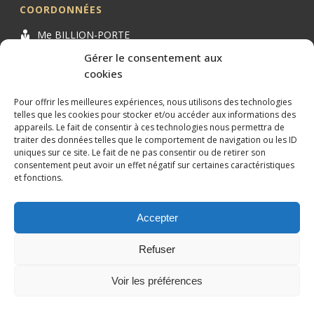
COORDONNÉES
Me BILLION-PORTE
Cabinet BILLION-PORTE
Gérer le consentement aux
cookies
1 Avenue de la Gaillarde
34000 MONTPELLIER
Pour offrir les meilleures expériences, nous utilisons des technologies
04 99 62 19 01
telles que les cookies pour stocker et/ou accéder aux informations des
appareils. Le fait de consentir à ces technologies nous permettra de
09 82 63 51 79
traiter des données telles que le comportement de navigation ou les ID
uniques sur ce site. Le fait de ne pas consentir ou de retirer son
consentement peut avoir un effet négatif sur certaines caractéristiques
et fonctions.
Accepter
Conception et référencement réalisés par
XtremWebSite
Site
internet sans engagement.
Refuser
Mentions légales
Plan du site
Voir les préférences