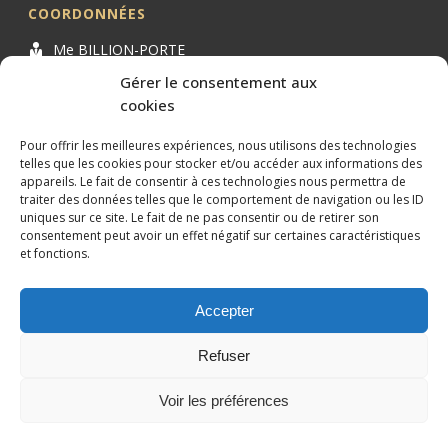
COORDONNÉES
Me BILLION-PORTE
Cabinet BILLION-PORTE
Gérer le consentement aux
cookies
1 Avenue de la Gaillarde
34000 MONTPELLIER
Pour offrir les meilleures expériences, nous utilisons des technologies
04 99 62 19 01
telles que les cookies pour stocker et/ou accéder aux informations des
appareils. Le fait de consentir à ces technologies nous permettra de
09 82 63 51 79
traiter des données telles que le comportement de navigation ou les ID
uniques sur ce site. Le fait de ne pas consentir ou de retirer son
consentement peut avoir un effet négatif sur certaines caractéristiques
et fonctions.
Accepter
Conception et référencement réalisés par
XtremWebSite
Site
internet sans engagement.
Refuser
Mentions légales
Plan du site
Voir les préférences