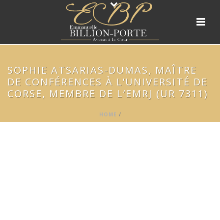
SOPHIE ATSARIAS-DUMAS, MAÎTRE
DE CONFÉRENCES À L’UNIVERSITÉ DE
CORSE, MEMBRE DE L’EMRJ (UR 7311)
HOME
/