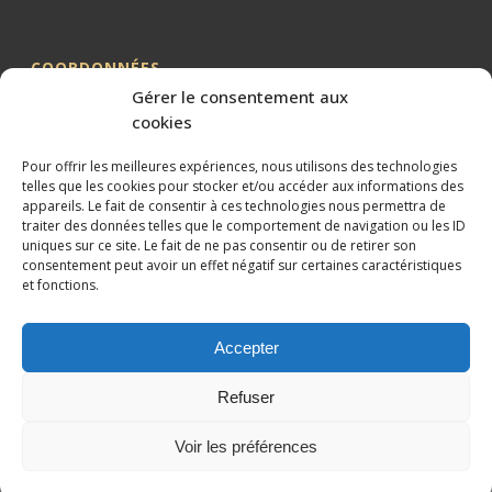
COORDONNÉES
Gérer le consentement aux
Me BILLION-PORTE
cookies
Cabinet BILLION-PORTE
Pour offrir les meilleures expériences, nous utilisons des technologies
1 Avenue de la Gaillarde
telles que les cookies pour stocker et/ou accéder aux informations des
34000 MONTPELLIER
appareils. Le fait de consentir à ces technologies nous permettra de
traiter des données telles que le comportement de navigation ou les ID
04 99 62 19 01
uniques sur ce site. Le fait de ne pas consentir ou de retirer son
09 82 63 51 79
consentement peut avoir un effet négatif sur certaines caractéristiques
et fonctions.
Accepter
Refuser
Conception et référencement réalisés par
XtremWebSite
Site
internet sans engagement.
Voir les préférences
Mentions légales
Plan du site