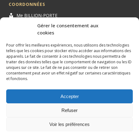
COORDONNÉES
Me BILLION-PORTE
Cabinet BILLION-PORTE
Gérer le consentement aux
cookies
1 Avenue de la Gaillarde
34000 MONTPELLIER
Pour offrir les meilleures expériences, nous utilisons des technologies
04 99 62 19 01
telles que les cookies pour stocker et/ou accéder aux informations des
appareils. Le fait de consentir à ces technologies nous permettra de
09 82 63 51 79
traiter des données telles que le comportement de navigation ou les ID
uniques sur ce site. Le fait de ne pas consentir ou de retirer son
consentement peut avoir un effet négatif sur certaines caractéristiques
et fonctions.
Accepter
Conception et référencement réalisés par
XtremWebSite
Site
internet sans engagement.
Refuser
Mentions légales
Plan du site
Voir les préférences