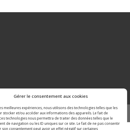
Gérer le consentement aux cookies
les meilleures expériences, nous utilisons des technologies telles que les
r stocker et/ou accéder aux informations des appareils. Le fait de
Mentions légales
Plan du site
 ces technologies nous permettra de traiter des données telles que le
 de navigation ou les ID uniques sur ce site. Le fait de ne pas consentir
r son consentement peut avoir un effet négatif sur certaines