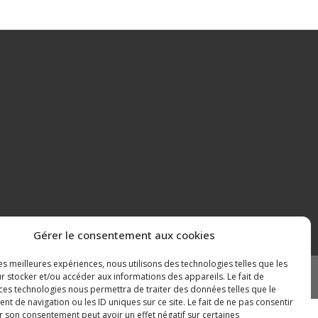
Gérer le consentement aux cookies
les meilleures expériences, nous utilisons des technologies telles que les
r stocker et/ou accéder aux informations des appareils. Le fait de
Mentions légales
Plan du site
 ces technologies nous permettra de traiter des données telles que le
 de navigation ou les ID uniques sur ce site. Le fait de ne pas consentir
r son consentement peut avoir un effet négatif sur certaines