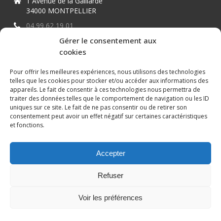
1 Avenue de la Gaillarde
34000 MONTPELLIER
04 99 62 19 01
09 82 63 51 79
Gérer le consentement aux
cookies
Pour offrir les meilleures expériences, nous utilisons des technologies
telles que les cookies pour stocker et/ou accéder aux informations des
appareils. Le fait de consentir à ces technologies nous permettra de
traiter des données telles que le comportement de navigation ou les ID
uniques sur ce site. Le fait de ne pas consentir ou de retirer son
Conception et référencement réalisés par
XtremWebSite
Site
consentement peut avoir un effet négatif sur certaines caractéristiques
internet sans engagement.
et fonctions.
Mentions légales
Plan du site
Accepter
Refuser
Voir les préférences