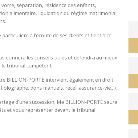
divorce, séparation, résidence des enfants,
tion alimentaire, liquidation du régime matrimonial,
ons.
avocat divorce montpellier
ticulière à l’écoute de ses clients et tient à ce
s donnera les conseils utiles et défendra au mieux
 le tribunal compétent.
ître BILLION-PORTE intervient également en droit
nt olographe, dons manuels, recel, assurance-vie…).
e partage d’une succession, Me BILLION-PORTE saura
êts et vous représenter devant le tribunal