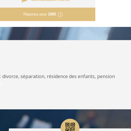
Réponse pour
180€
: divorce, séparation, résidence des enfants, pension
er