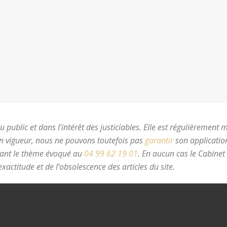
 public et dans l’intérêt des justiciables. Elle est régulièrement 
en vigueur, nous ne pouvons toutefois pas
garantir
son application
nant le thème évoqué au
04 99 62 19 01
.
En aucun cas le Cabinet
xactitude et de l’obsolescence des articles du site.
avocat divorc