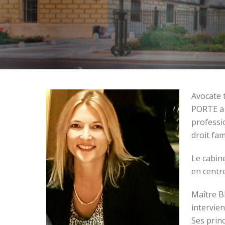
Avocate 
PORTE a 
professi
droit fam
Le cabin
en centr
Maître B
intervien
Ses princ