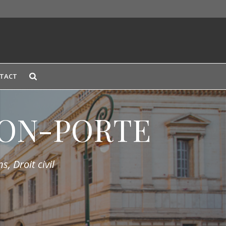
TACT
LION-PORTE
s, Droit civil