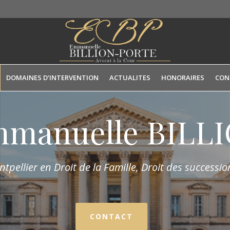
DOMAINES D’INTERVENTION
ACTUALITES
HONORAIRES
CON
mmanuelle BIL
tpellier en Droit de la Fam
ille,
Droit des succession
CONTACT