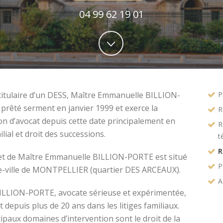
04 99 62 19 01
titulaire d’un DESS, Maître Emmanuelle BILLION-
P
prêté serment en janvier 1999 et exerce la
R
on d’avocat depuis cette date principalement en
R
ilial et droit des successions.
t
R
et de Maître Emmanuelle BILLION-PORTE est situé
P
e-ville de MONTPELLIER (quartier DES ARCEAUX).
A
ILLION-PORTE, avocate sérieuse et expérimentée,
t depuis plus de 20 ans dans les litiges familiaux.
ipaux domaines d’intervention sont le droit de la