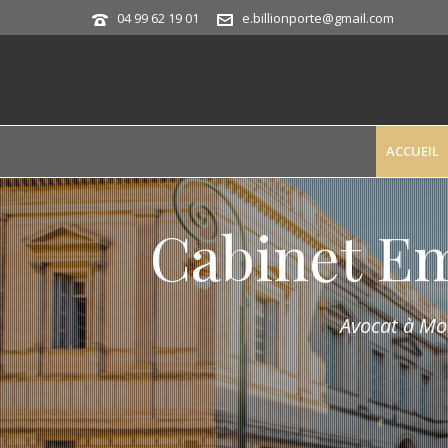
04 99 62 19 01
e.billionporte@gmail.com
ACCUEIL
Cabinet E
Avocat à Mon