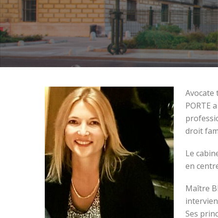
Avocate 
PORTE a 
professi
droit fam
Le cabin
en centr
Maître B
intervien
Ses princ