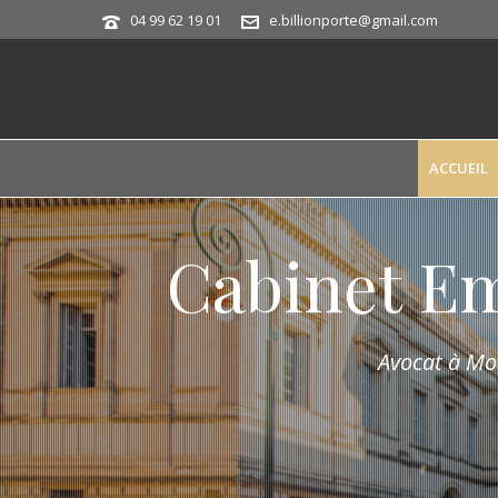
04 99 62 19 01
e.billionporte@gmail.com
ACCUEIL
Cabinet E
Avocat à Mon