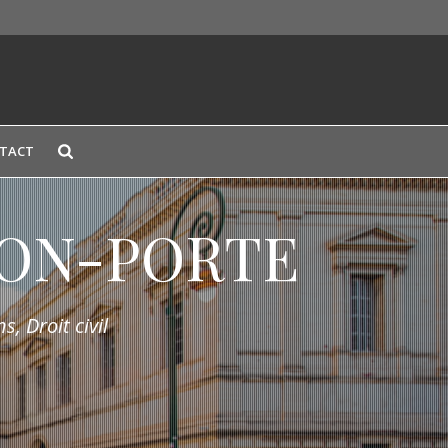
TACT
LION-PORTE
s, Droit civil