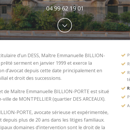
04 99 62 19 01
titulaire d’un DESS, Maître Emmanuelle BILLION-
P
prêté serment en janvier 1999 et exerce la
R
on d’avocat depuis cette date principalement en
R
ilial et droit des successions.
t
R
et de Maître Emmanuelle BILLION-PORTE est situé
P
e-ville de MONTPELLIER (quartier DES ARCEAUX).
A
ILLION-PORTE, avocate sérieuse et expérimentée,
t depuis plus de 20 ans dans les litiges familiaux.
ipaux domaines d’intervention sont le droit de la