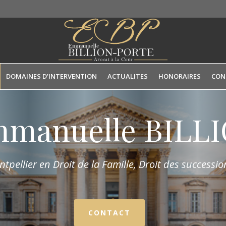
DOMAINES D’INTERVENTION
ACTUALITES
HONORAIRES
CON
mmanuelle BIL
tpellier en Droit de la Fam
ille,
Droit des succession
CONTACT