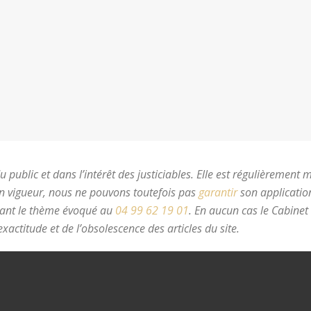
 public et dans l’intérêt des justiciables. Elle est régulièrement 
en vigueur, nous ne pouvons toutefois pas
garantir
son application
nant le thème évoqué au
04 99 62 19 01
.
En aucun cas le Cabinet
xactitude et de l’obsolescence des articles du site.
avocat divorc