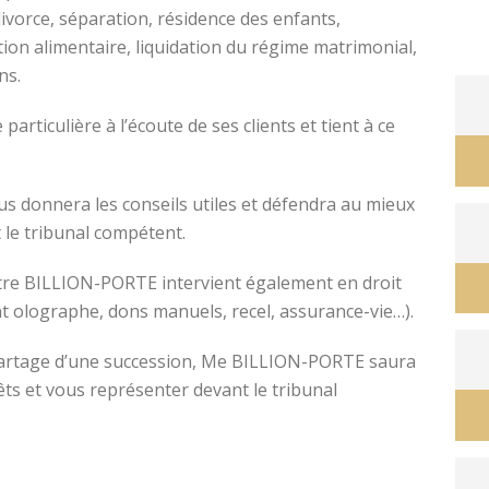
divorce, séparation, résidence des enfants,
tion alimentaire, liquidation du régime matrimonial,
ons.
avocat divorce montpellier
ticulière à l’écoute de ses clients et tient à ce
s donnera les conseils utiles et défendra au mieux
 le tribunal compétent.
ître BILLION-PORTE intervient également en droit
nt olographe, dons manuels, recel, assurance-vie…).
e partage d’une succession, Me BILLION-PORTE saura
êts et vous représenter devant le tribunal