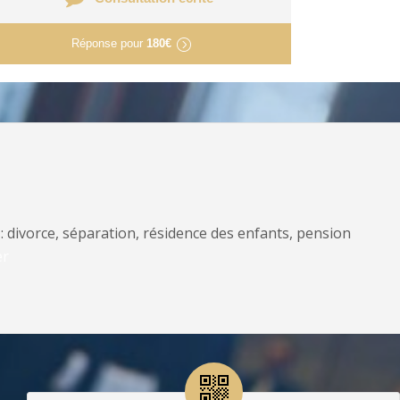
Réponse pour
180€
: divorce, séparation, résidence des enfants, pension
er