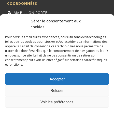
COORDONNÉES
Me BILLION-PORTE
Cabinet BILLION-PORTE
Gérer le consentement aux
cookies
1 Avenue de la Gaillarde
34000 MONTPELLIER
Pour offrir les meilleures expériences, nous utilisons des technologies
04 99 62 19 01
telles que les cookies pour stocker et/ou accéder aux informations des
appareils. Le fait de consentir à ces technologies nous permettra de
09 82 63 51 79
traiter des données telles que le comportement de navigation ou les ID
uniques sur ce site. Le fait de ne pas consentir ou de retirer son
consentement peut avoir un effet négatif sur certaines caractéristiques
et fonctions.
Accepter
Conception et référencement réalisés par
XtremWebSite
Site
internet sans engagement.
Refuser
Mentions légales
Plan du site
Voir les préférences