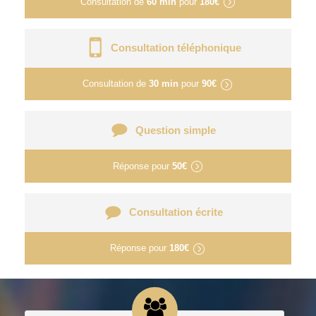
Consultation de
60 min
pour
180€
Consultation téléphonique
Consultation de
30 min
pour
90€
Question simple
Réponse pour
50€
Consultation écrite
Réponse pour
180€