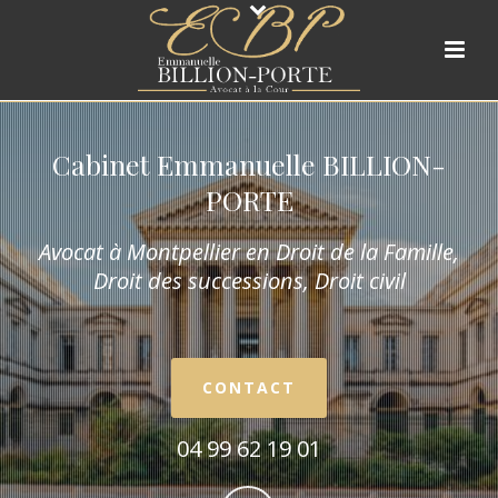
Cabinet Emmanuelle BILLION-
PORTE
Avocat à Montpellier en Droit de la Fam
ille,
Droit des successions, Droit civil
CONTACT
04 99 62 19 01