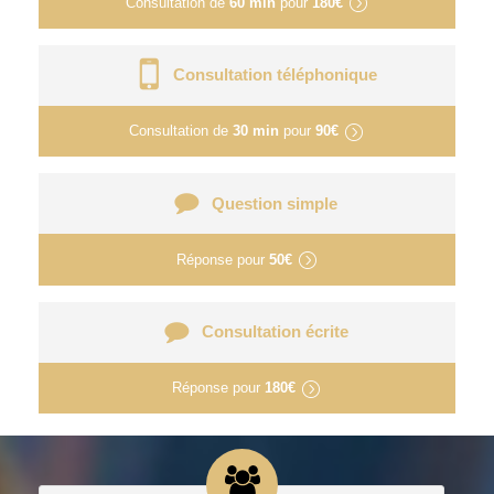
Consultation de
60 min
pour
180€
Consultation téléphonique
Consultation de
30 min
pour
90€
Question simple
Réponse pour
50€
Consultation écrite
Réponse pour
180€