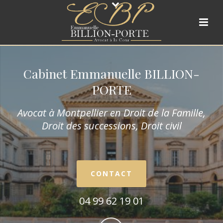
Cabinet Emmanuelle BILLION-
PORTE
Avocat à Montpellier en Droit de la Fam
ille,
Droit des successions, Droit civil
CONTACT
04 99 62 19 01