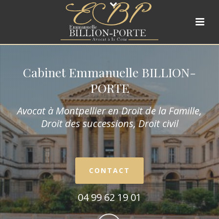
Cabinet Emmanuelle BILLION-
PORTE
Avocat à Montpellier en Droit de la Fam
ille,
Droit des successions, Droit civil
CONTACT
04 99 62 19 01