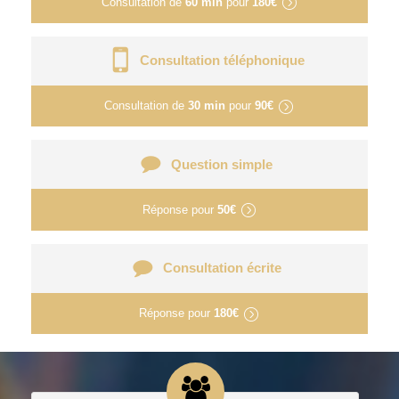
Consultation de
60 min
pour
180€
Consultation téléphonique
Consultation de
30 min
pour
90€
Question simple
Réponse pour
50€
Consultation écrite
Réponse pour
180€