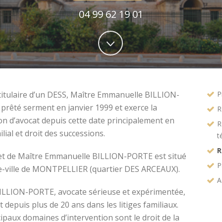
04 99 62 19 01
titulaire d’un DESS, Maître Emmanuelle BILLION-
P
prêté serment en janvier 1999 et exerce la
R
on d’avocat depuis cette date principalement en
R
ilial et droit des successions.
t
R
et de Maître Emmanuelle BILLION-PORTE est situé
P
e-ville de MONTPELLIER (quartier DES ARCEAUX).
A
ILLION-PORTE, avocate sérieuse et expérimentée,
t depuis plus de 20 ans dans les litiges familiaux.
ipaux domaines d’intervention sont le droit de la