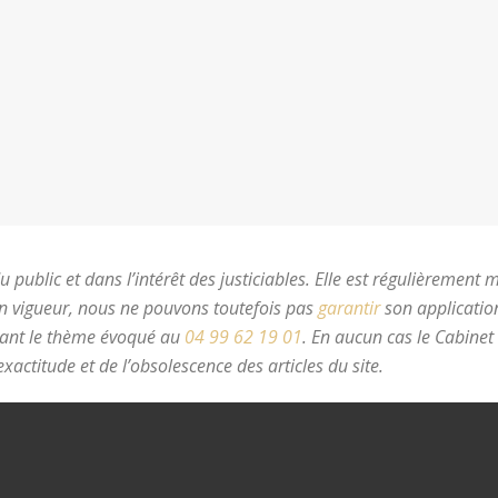
 public et dans l’intérêt des justiciables. Elle est régulièrement 
en vigueur, nous ne pouvons toutefois pas
garantir
son application
nant le thème évoqué au
04 99 62 19 01
.
En aucun cas le Cabinet
xactitude et de l’obsolescence des articles du site.
avocat divorc