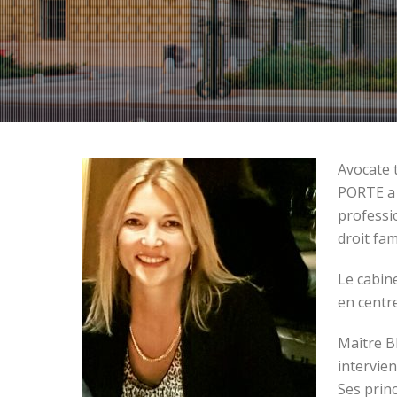
Avocate 
PORTE a 
professi
droit fam
Le cabin
en centr
Maître B
intervien
Ses princ