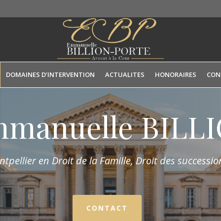
DOMAINES D’INTERVENTION
ACTUALITES
HONORAIRES
CON
mmanuelle BIL
tpellier en Droit de la Fam
ille,
Droit des succession
CONTACT