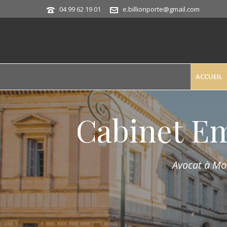
04 99 62 19 01
e.billionporte@gmail.com
ACCUEIL
Cabinet E
Avocat à Mon