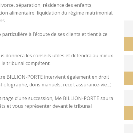
divorce, séparation, résidence des enfants,
tion alimentaire, liquidation du régime matrimonial,
ons.
avocat divorce montpellier
ticulière à l’écoute de ses clients et tient à ce
s donnera les conseils utiles et défendra au mieux
 le tribunal compétent.
ître BILLION-PORTE intervient également en droit
nt olographe, dons manuels, recel, assurance-vie…).
e partage d’une succession, Me BILLION-PORTE saura
êts et vous représenter devant le tribunal