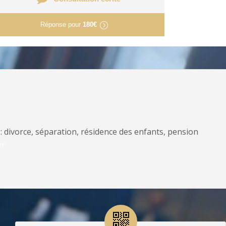
Réponse pour
180€
: divorce, séparation, résidence des enfants, pension
er