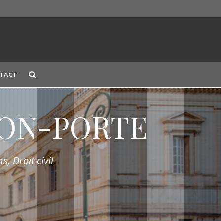
TACT
LION-PORTE
s, Droit civil