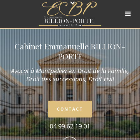
Cabinet Emmanuelle BILLION-
PORTE
Avocat à Montpellier en Droit de la Fam
ille,
Droit des successions, Droit civil
CONTACT
04 99 62 19 01