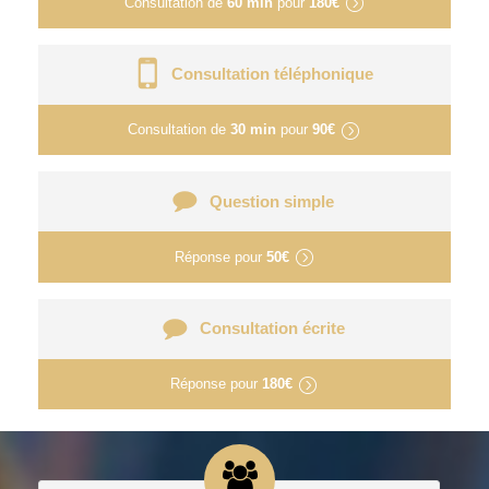
Consultation de
60 min
pour
180€
Consultation téléphonique
Consultation de
30 min
pour
90€
Question simple
Réponse pour
50€
Consultation écrite
Réponse pour
180€