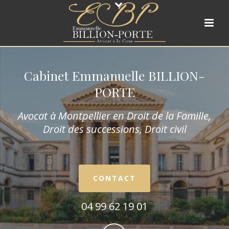
Cabinet Emmanuelle BILLION-
PORTE
Avocat à Montpellier en Droit de la Fam
ille,
Droit des successions, Droit civil
CONTACT
04 99 62 19 01