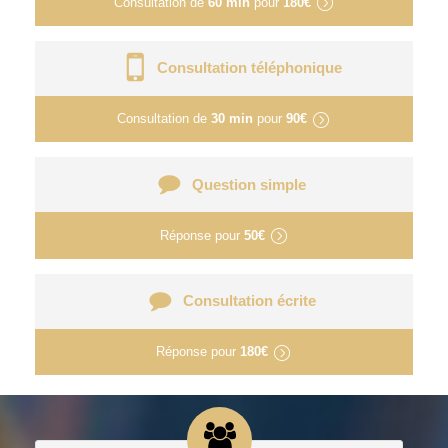
Consultation de
60 min
pour
180€
Consultation téléphonique
Consultation de
30 min
pour
90€
Question simple
Réponse pour
50€
Consultation écrite
Réponse pour
180€