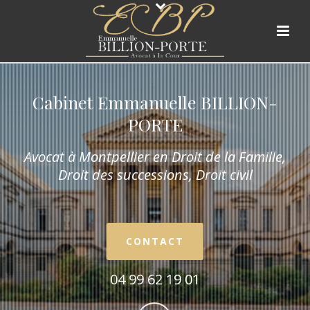
Cabinet Emmanuelle BILLION-
PORTE
Avocat à Montpellier en Droit de la Fam
ille,
Droit des successions, Droit civil
CONTACT
04 99 62 19 01