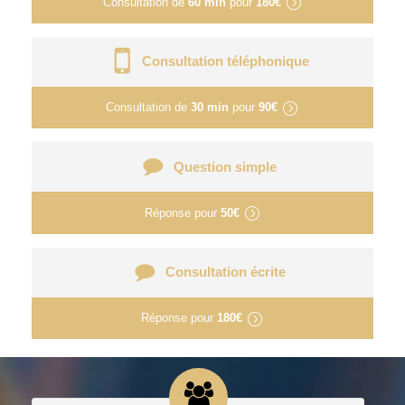
Consultation de
60 min
pour
180€
Consultation téléphonique
Consultation de
30 min
pour
90€
Question simple
Réponse pour
50€
Consultation écrite
Réponse pour
180€