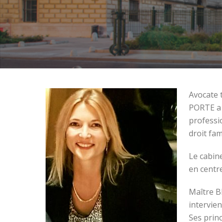
Avocate 
PORTE a 
professi
droit fam
Le cabin
en centr
Maître B
intervien
Ses princ