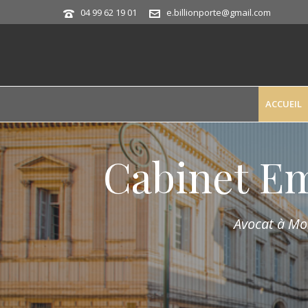
04 99 62 19 01
e.billionporte@gmail.com
ACCUEIL
Cabinet E
Avocat à Mon