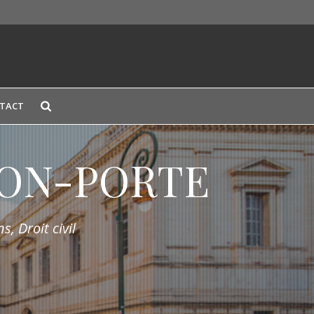
TACT
LION-PORTE
s, Droit civil