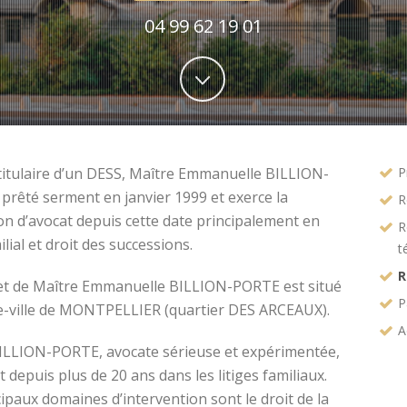
04 99 62 19 01
titulaire d’un DESS, Maître Emmanuelle BILLION-
P
prêté serment en janvier 1999 et exerce la
R
on d’avocat depuis cette date principalement en
R
ilial et droit des successions.
t
R
et de Maître Emmanuelle BILLION-PORTE est situé
P
e-ville de MONTPELLIER (quartier DES ARCEAUX).
A
ILLION-PORTE, avocate sérieuse et expérimentée,
t depuis plus de 20 ans dans les litiges familiaux.
ipaux domaines d’intervention sont le droit de la