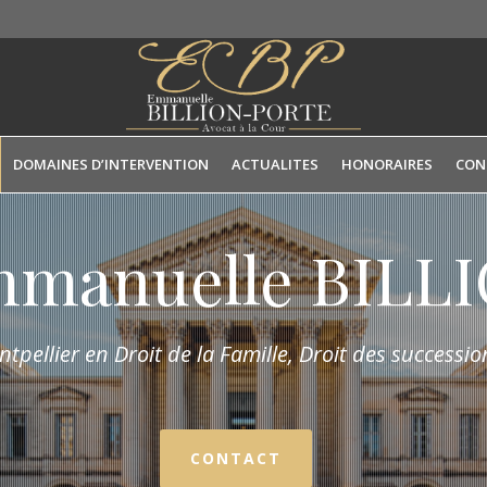
DOMAINES D’INTERVENTION
ACTUALITES
HONORAIRES
CON
mmanuelle BIL
tpellier en Droit de la Fam
ille,
Droit des succession
CONTACT