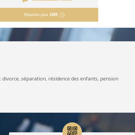
Réponse pour
180€
: divorce, séparation, résidence des enfants, pension
er