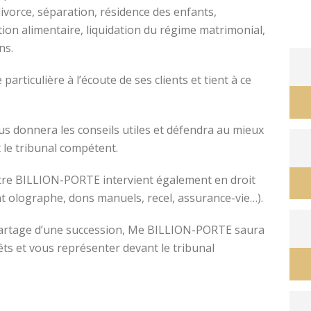
divorce, séparation, résidence des enfants,
tion alimentaire, liquidation du régime matrimonial,
ons.
avocat divorce montpellier
ticulière à l’écoute de ses clients et tient à ce
s donnera les conseils utiles et défendra au mieux
 le tribunal compétent.
ître BILLION-PORTE intervient également en droit
nt olographe, dons manuels, recel, assurance-vie…).
e partage d’une succession, Me BILLION-PORTE saura
êts et vous représenter devant le tribunal