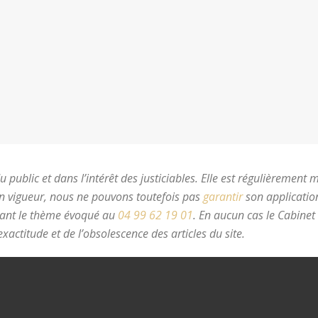
 public et dans l’intérêt des justiciables. Elle est régulièrement 
en vigueur, nous ne pouvons toutefois pas
garantir
son application
nant le thème évoqué au
04 99 62 19 01
.
En aucun cas le Cabinet
xactitude et de l’obsolescence des articles du site.
avocat divorc