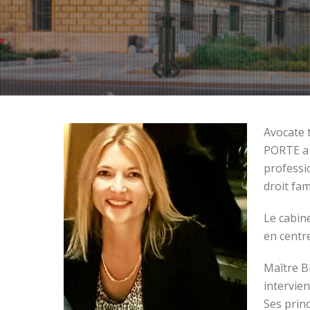
Avocate 
PORTE a 
professi
droit fam
Le cabin
en centr
Maître B
intervien
Ses princ