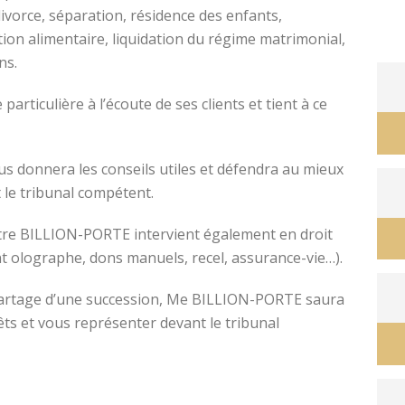
divorce, séparation, résidence des enfants,
tion alimentaire, liquidation du régime matrimonial,
ons.
avocat divorce montpellier
ticulière à l’écoute de ses clients et tient à ce
s donnera les conseils utiles et défendra au mieux
 le tribunal compétent.
ître BILLION-PORTE intervient également en droit
nt olographe, dons manuels, recel, assurance-vie…).
e partage d’une succession, Me BILLION-PORTE saura
êts et vous représenter devant le tribunal