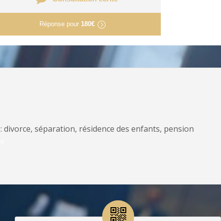
Réponse pour
180€
: divorce, séparation, résidence des enfants, pension
er