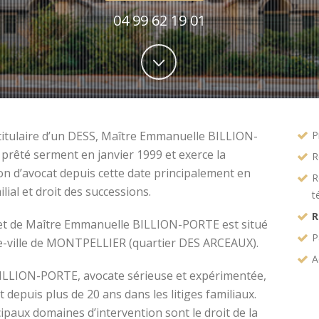
04 99 62 19 01
titulaire d’un DESS, Maître Emmanuelle BILLION-
P
prêté serment en janvier 1999 et exerce la
R
on d’avocat depuis cette date principalement en
R
ilial et droit des successions.
t
R
et de Maître Emmanuelle BILLION-PORTE est situé
P
e-ville de MONTPELLIER (quartier DES ARCEAUX).
A
ILLION-PORTE, avocate sérieuse et expérimentée,
t depuis plus de 20 ans dans les litiges familiaux.
ipaux domaines d’intervention sont le droit de la