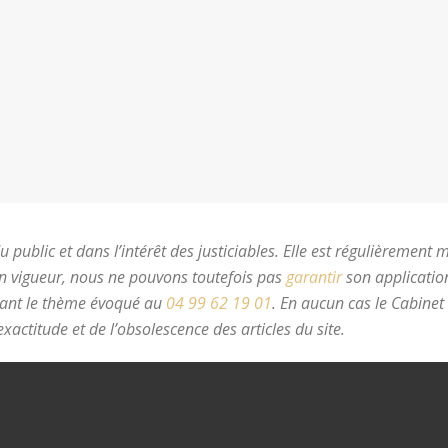
 public et dans l’intérêt des justiciables. Elle est régulièrement 
en vigueur, nous ne pouvons toutefois pas
garantir
son application
nant le thème évoqué au
04 99 62 19 01
.
En aucun cas le Cabinet
xactitude et de l’obsolescence des articles du site.
avocat divorc