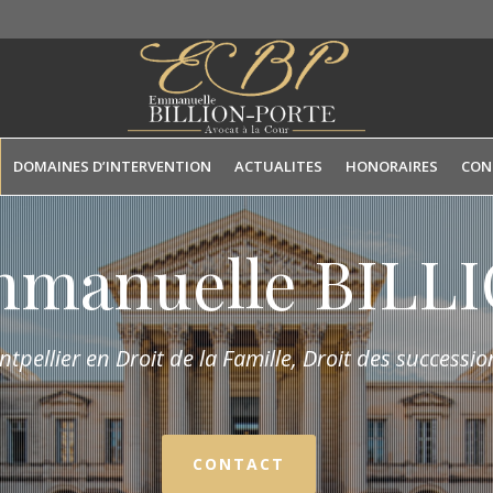
DOMAINES D’INTERVENTION
ACTUALITES
HONORAIRES
CON
mmanuelle BIL
tpellier en Droit de la Fam
ille,
Droit des succession
CONTACT