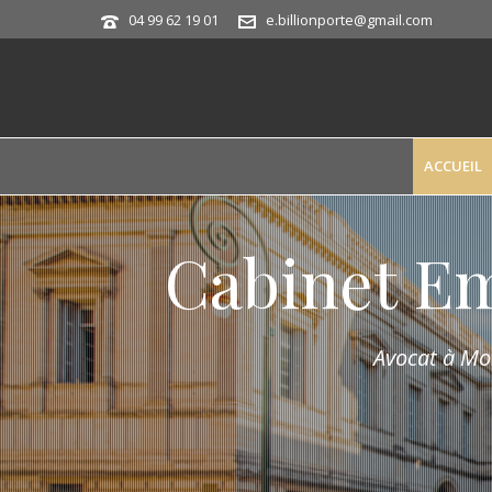
04 99 62 19 01
e.billionporte@gmail.com
ACCUEIL
Cabinet E
Avocat à Mon