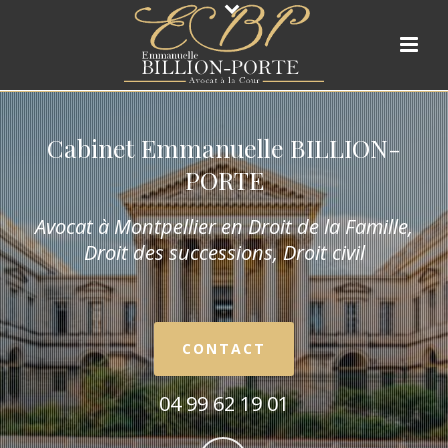
Cabinet Emmanuelle BILLION-
PORTE
Avocat à Montpellier en Droit de la Fam
ille,
Droit des successions, Droit civil
CONTACT
04 99 62 19 01