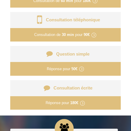
Consultation de
60 min
pour
180€
Consultation téléphonique
Consultation de
30 min
pour
90€
Question simple
Réponse pour
50€
Consultation écrite
Réponse pour
180€