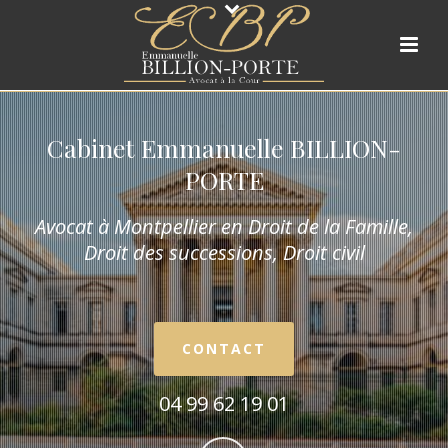
Cabinet Emmanuelle BILLION-
PORTE
Avocat à Montpellier en Droit de la Fam
ille,
Droit des successions, Droit civil
CONTACT
04 99 62 19 01