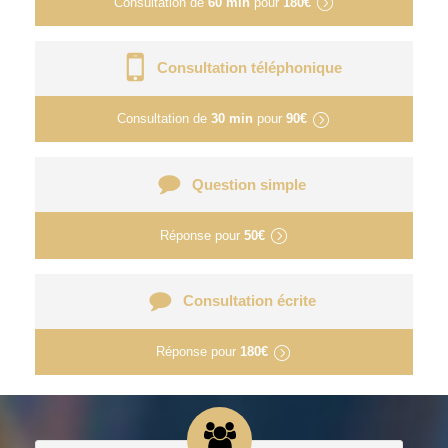
Consultation de
60 min
pour
180€
Consultation téléphonique
Consultation de
30 min
pour
90€
Question simple
Réponse pour
50€
Consultation écrite
Réponse pour
180€