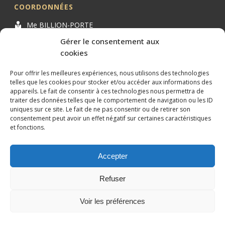
COORDONNÉES
Me BILLION-PORTE
Cabinet BILLION-PORTE
Gérer le consentement aux
cookies
1 Avenue de la Gaillarde
34000 MONTPELLIER
Pour offrir les meilleures expériences, nous utilisons des technologies
04 99 62 19 01
telles que les cookies pour stocker et/ou accéder aux informations des
appareils. Le fait de consentir à ces technologies nous permettra de
09 82 63 51 79
traiter des données telles que le comportement de navigation ou les ID
uniques sur ce site. Le fait de ne pas consentir ou de retirer son
consentement peut avoir un effet négatif sur certaines caractéristiques
et fonctions.
Accepter
Conception et référencement réalisés par
XtremWebSite
Site
internet sans engagement.
Refuser
Mentions légales
Plan du site
Voir les préférences