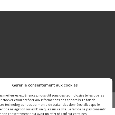
Gérer le consentement aux cookies
les meilleures expériences, nous utilisons des technologies telles que les
r stocker et/ou accéder aux informations des appareils. Le fait de
Mentions légales
Plan du site
 ces technologies nous permettra de traiter des données telles que le
 de navigation ou les ID uniques sur ce site. Le fait de ne pas consentir
r son consentement peut avoir un effet négatif sur certaines