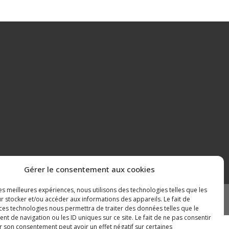
Gérer le consentement aux cookies
les meilleures expériences, nous utilisons des technologies telles que les
r stocker et/ou accéder aux informations des appareils. Le fait de
Mentions légales
Plan du site
 ces technologies nous permettra de traiter des données telles que le
 de navigation ou les ID uniques sur ce site. Le fait de ne pas consentir
r son consentement peut avoir un effet négatif sur certaines