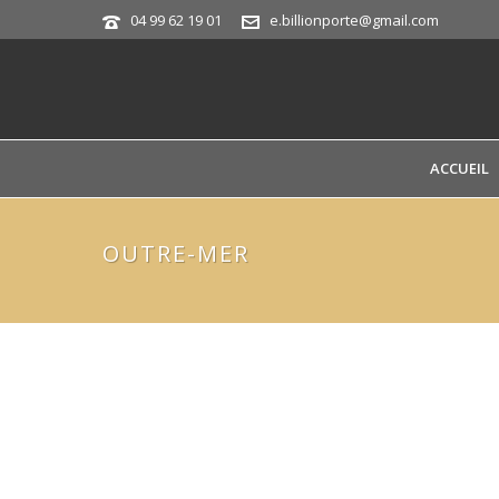
04 99 62 19 01
e.billionporte@gmail.com
ACCUEIL
OUTRE-MER