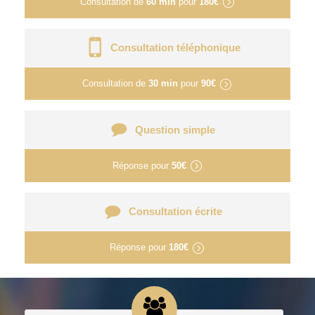
Consultation de
60 min
pour
180€
Consultation téléphonique
Consultation de
30 min
pour
90€
Question simple
Réponse pour
50€
Consultation écrite
Réponse pour
180€