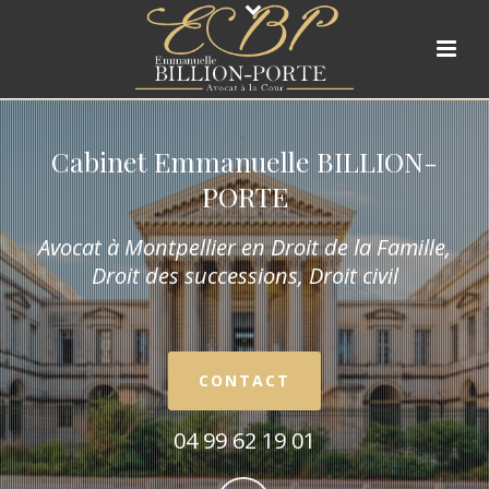
Cabinet Emmanuelle BILLION-
PORTE
Avocat à Montpellier en Droit de la Fam
ille,
Droit des successions, Droit civil
CONTACT
04 99 62 19 01