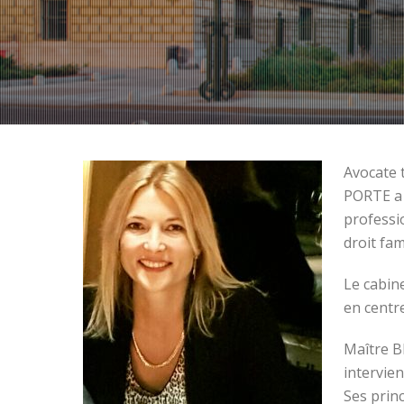
Avocate 
PORTE a 
professi
droit fam
Le cabin
en centr
Maître B
intervien
Ses princ