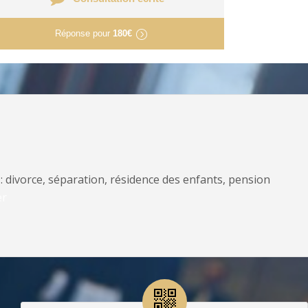
Réponse pour
180€
: divorce, séparation, résidence des enfants, pension
er