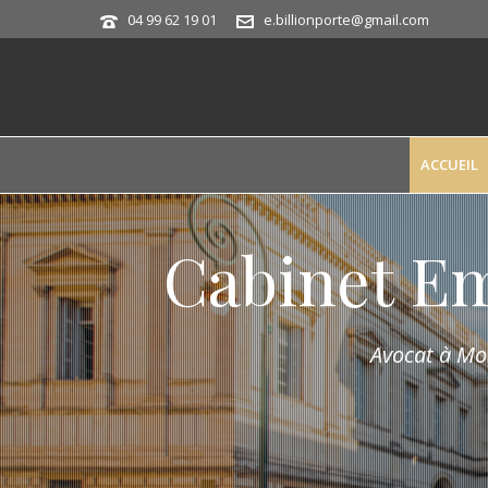
04 99 62 19 01
e.billionporte@gmail.com
ACCUEIL
Cabinet E
Avocat à Mon