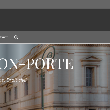
TACT
LION-PORTE
s, Droit civil