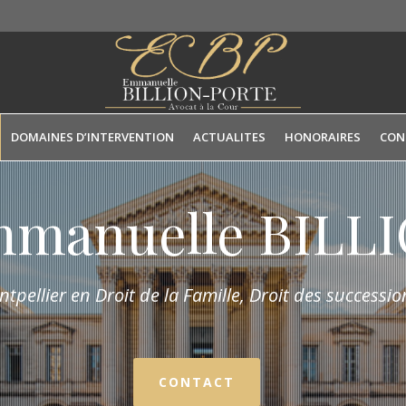
DOMAINES D’INTERVENTION
ACTUALITES
HONORAIRES
CON
mmanuelle BIL
tpellier en Droit de la Fam
ille,
Droit des succession
CONTACT