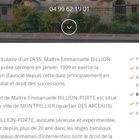
04 99 62 19 01
titulaire d’un DESS, Maître Emmanuelle BILLION-
P
prêté serment en janvier 1999 et exerce la
R
on d’avocat depuis cette date principalement en
R
ilial et droit des successions.
t
R
et de Maître Emmanuelle BILLION-PORTE est situé
P
e-ville de MONTPELLIER (quartier DES ARCEAUX).
A
ILLION-PORTE, avocate sérieuse et expérimentée,
t depuis plus de 20 ans dans les litiges familiaux.
ipaux domaines d’intervention sont le droit de la