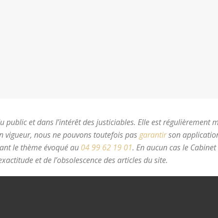
 public et dans l’intérêt des justiciables. Elle est régulièrement 
en vigueur, nous ne pouvons toutefois pas
garantir
son application
nant le thème évoqué au
04 99 62 19 01
.
En aucun cas le Cabinet
xactitude et de l’obsolescence des articles du site.
avocat divorc