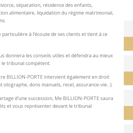
divorce, séparation, résidence des enfants,
tion alimentaire, liquidation du régime matrimonial,
ons.
avocat divorce montpellier
ticulière à l’écoute de ses clients et tient à ce
s donnera les conseils utiles et défendra au mieux
 le tribunal compétent.
ître BILLION-PORTE intervient également en droit
nt olographe, dons manuels, recel, assurance-vie…).
e partage d’une succession, Me BILLION-PORTE saura
êts et vous représenter devant le tribunal