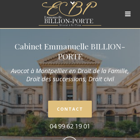
Cabinet Emmanuelle BILLION-
PORTE
Avocat à Montpellier en Droit de la Fam
ille,
Droit des successions, Droit civil
CONTACT
04 99 62 19 01