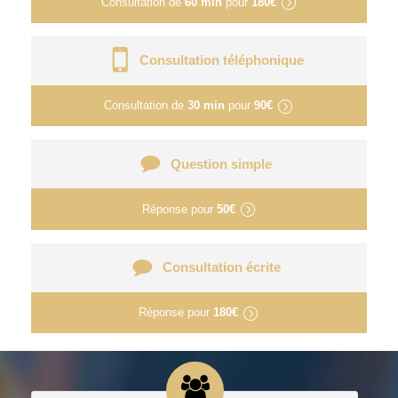
Consultation de
60 min
pour
180€
Consultation téléphonique
Consultation de
30 min
pour
90€
Question simple
Réponse pour
50€
Consultation écrite
Réponse pour
180€