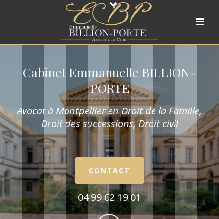
Cabinet Emmanuelle BILLION-
PORTE
Avocat à Montpellier en Droit de la Fam
ille,
Droit des successions, Droit civil
CONTACT
04 99 62 19 01