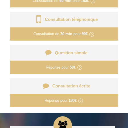
Consultation de
60 min
pour
180€
Consultation téléphonique
Consultation de
30 min
pour
90€
Question simple
Réponse pour
50€
Consultation écrite
Réponse pour
180€