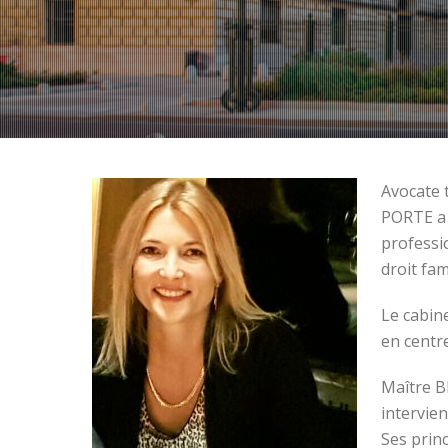
Avocate 
PORTE a 
professi
droit fam
Le cabin
en centr
Maître B
intervien
Ses princ