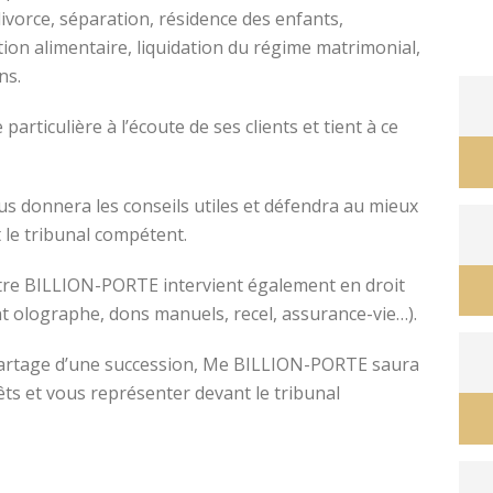
divorce, séparation, résidence des enfants,
tion alimentaire, liquidation du régime matrimonial,
ons.
avocat divorce montpellier
ticulière à l’écoute de ses clients et tient à ce
s donnera les conseils utiles et défendra au mieux
 le tribunal compétent.
ître BILLION-PORTE intervient également en droit
nt olographe, dons manuels, recel, assurance-vie…).
e partage d’une succession, Me BILLION-PORTE saura
êts et vous représenter devant le tribunal