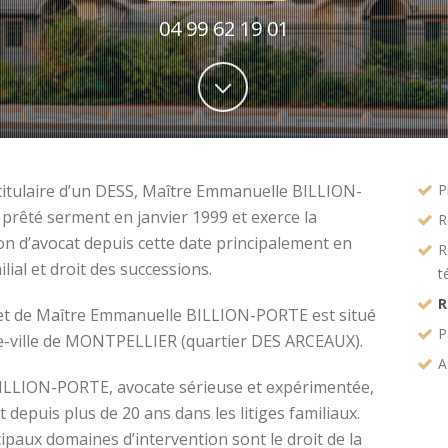
04 99 62 19 01
titulaire d’un DESS, Maître Emmanuelle BILLION-
P
prêté serment en janvier 1999 et exerce la
R
on d’avocat depuis cette date principalement en
R
ilial et droit des successions.
t
R
et de Maître Emmanuelle BILLION-PORTE est situé
P
e-ville de MONTPELLIER (quartier DES ARCEAUX).
A
ILLION-PORTE, avocate sérieuse et expérimentée,
t depuis plus de 20 ans dans les litiges familiaux.
ipaux domaines d’intervention sont le droit de la