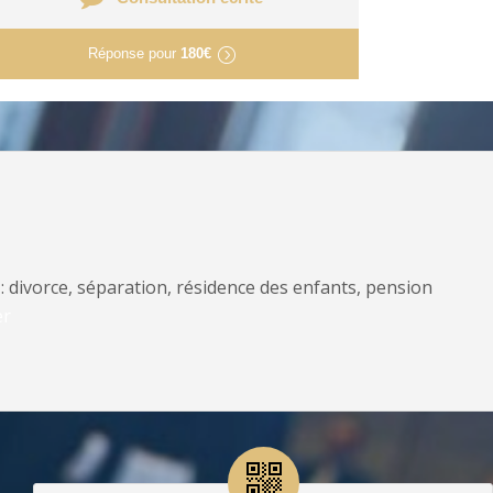
Réponse pour
180€
: divorce, séparation, résidence des enfants, pension
er