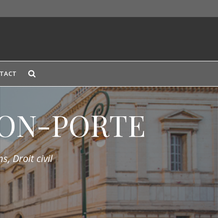
TACT
LION-PORTE
s, Droit civil