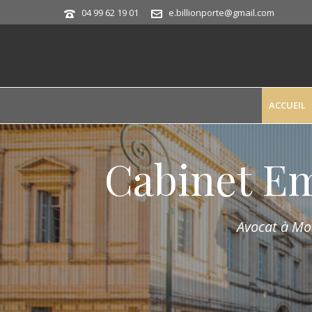
04 99 62 19 01
e.billionporte@gmail.com
ACCUEIL
Cabinet E
Avocat à Mon