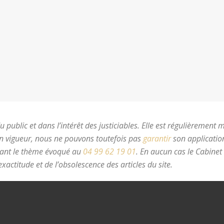
 public et dans l’intérêt des justiciables. Elle est régulièrement 
en vigueur, nous ne pouvons toutefois pas
garantir
son application
nant le thème évoqué au
04 99 62 19 01
.
En aucun cas le Cabinet
xactitude et de l’obsolescence des articles du site.
avocat divorc