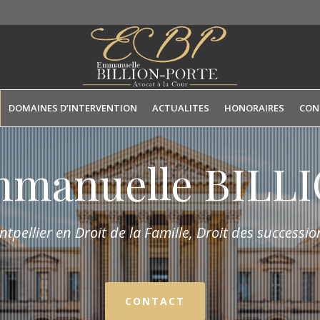
DOMAINES D’INTERVENTION
ACTUALITES
HONORAIRES
CON
mmanuelle BIL
tpellier en Droit de la Fam
ille,
Droit des succession
CONTACT