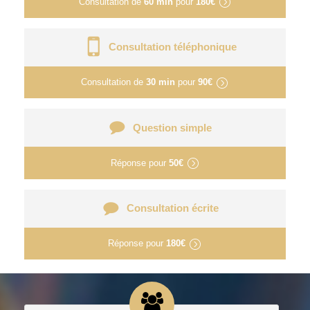
Consultation de
60 min
pour
180€
Consultation téléphonique
Consultation de
30 min
pour
90€
Question simple
Réponse pour
50€
Consultation écrite
Réponse pour
180€