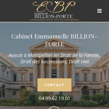
Cabinet Emmanuelle BILLION-
PORTE
Avocat à Montpellier en Droit de la Fam
ille,
Droit des successions, Droit civil
CONTACT
04 99 62 19 01