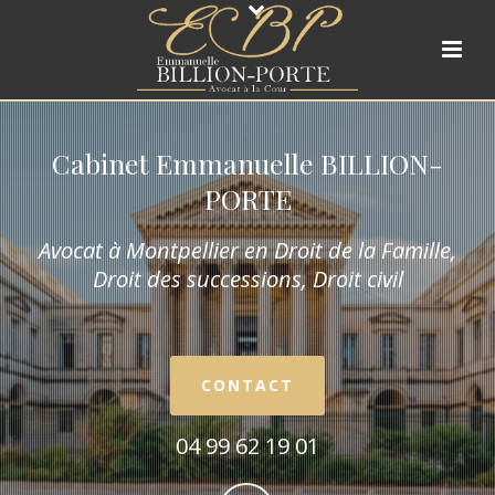
Cabinet Emmanuelle BILLION-
PORTE
Avocat à Montpellier en Droit de la Fam
ille,
Droit des successions, Droit civil
CONTACT
04 99 62 19 01