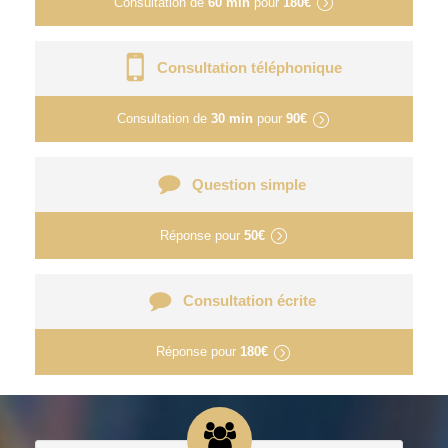
Consultation de
60 min
pour
180€
Consultation téléphonique
Consultation de
30 min
pour
90€
Question simple
Réponse pour
50€
Consultation écrite
Réponse pour
180€