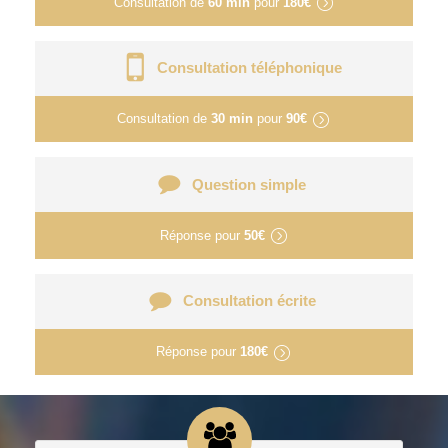
Consultation de
60 min
pour
180€
Consultation téléphonique
Consultation de
30 min
pour
90€
Question simple
Réponse pour
50€
Consultation écrite
Réponse pour
180€