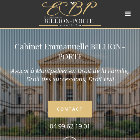
Cabinet Emmanuelle BILLION-
PORTE
Avocat à Montpellier en Droit de la Fam
ille,
Droit des successions, Droit civil
CONTACT
04 99 62 19 01