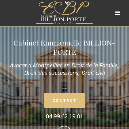
Cabinet Emmanuelle BILLION-
PORTE
Avocat à Montpellier en Droit de la Fam
ille,
Droit des successions, Droit civil
CONTACT
04 99 62 19 01