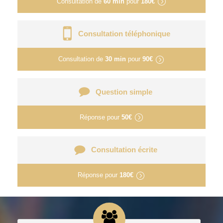
Consultation de
60 min
pour
180€
Consultation téléphonique
Consultation de
30 min
pour
90€
Question simple
Réponse pour
50€
Consultation écrite
Réponse pour
180€