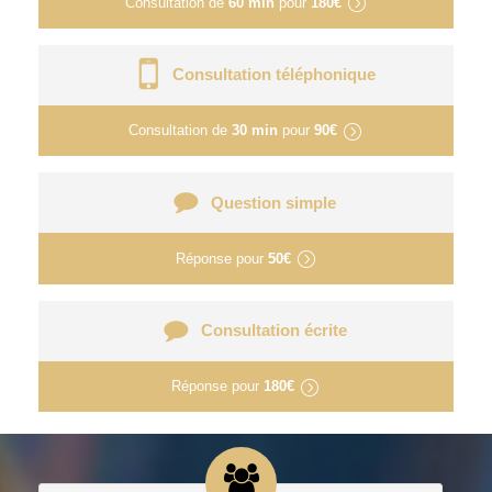
Consultation de
60 min
pour
180€
Consultation téléphonique
Consultation de
30 min
pour
90€
Question simple
Réponse pour
50€
Consultation écrite
Réponse pour
180€