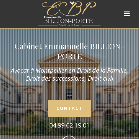
Cabinet Emmanuelle BILLION-
PORTE
Avocat à Montpellier en Droit de la Fam
ille,
Droit des successions, Droit civil
CONTACT
04 99 62 19 01