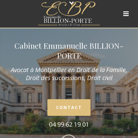
Cabinet Emmanuelle BILLION-
PORTE
Avocat à Montpellier en Droit de la Fam
ille,
Droit des successions, Droit civil
CONTACT
04 99 62 19 01