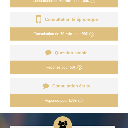
Consultation de
60 min
pour
180€
Consultation téléphonique
Consultation de
30 min
pour
90€
Question simple
Réponse pour
50€
Consultation écrite
Réponse pour
180€