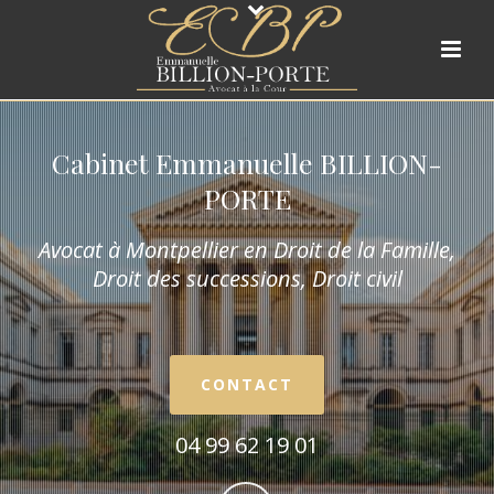
Cabinet Emmanuelle BILLION-
PORTE
Avocat à Montpellier en Droit de la Fam
ille,
Droit des successions, Droit civil
CONTACT
04 99 62 19 01