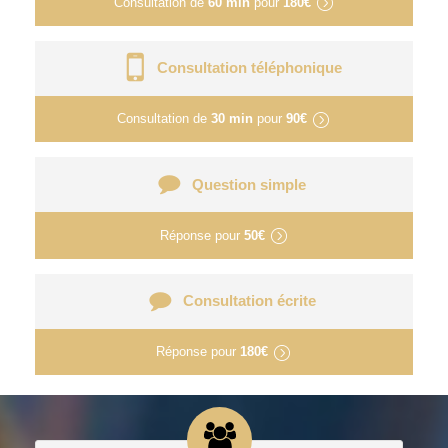
Consultation de
60 min
pour
180€
Consultation téléphonique
Consultation de
30 min
pour
90€
Question simple
Réponse pour
50€
Consultation écrite
Réponse pour
180€