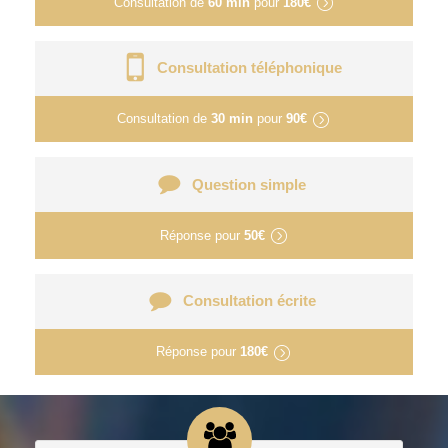
Consultation de
60 min
pour
180€
Consultation téléphonique
Consultation de
30 min
pour
90€
Question simple
Réponse pour
50€
Consultation écrite
Réponse pour
180€