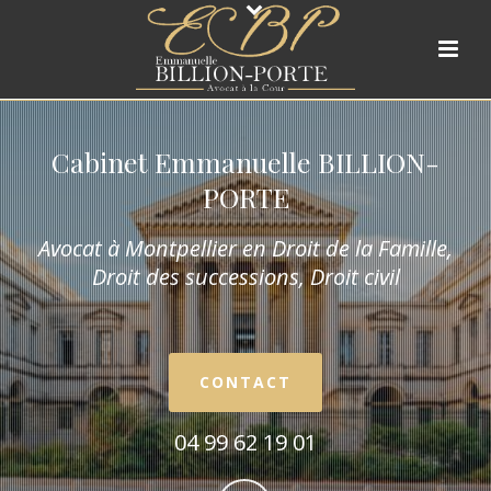
Cabinet Emmanuelle BILLION-
PORTE
Avocat à Montpellier en Droit de la Fam
ille,
Droit des successions, Droit civil
CONTACT
04 99 62 19 01