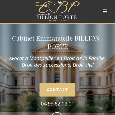
Cabinet Emmanuelle BILLION-
PORTE
Avocat à Montpellier en Droit de la Fam
ille,
Droit des successions, Droit civil
CONTACT
04 99 62 19 01