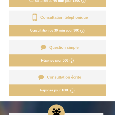
Consultation de
60 min
pour
180€
Consultation téléphonique
Consultation de
30 min
pour
90€
Question simple
Réponse pour
50€
Consultation écrite
Réponse pour
180€