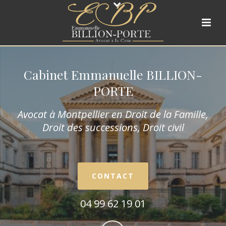
Cabinet Emmanuelle BILLION-
PORTE
Avocat à Montpellier en Droit de la Fam
ille,
Droit des successions, Droit civil
CONTACT
04 99 62 19 01