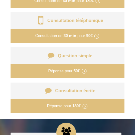
Consultation de
60 min
pour
180€
Consultation téléphonique
Consultation de
30 min
pour
90€
Question simple
Réponse pour
50€
Consultation écrite
Réponse pour
180€