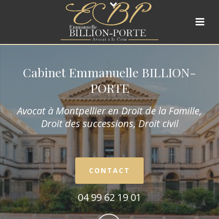
Cabinet Emmanuelle BILLION-
PORTE
Avocat à Montpellier en Droit de la Fam
ille,
Droit des successions, Droit civil
CONTACT
04 99 62 19 01