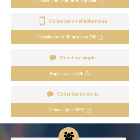
Consultation de
60 min
pour
180€
Consultation téléphonique
Consultation de
30 min
pour
90€
Question simple
Réponse pour
50€
Consultation écrite
Réponse pour
180€