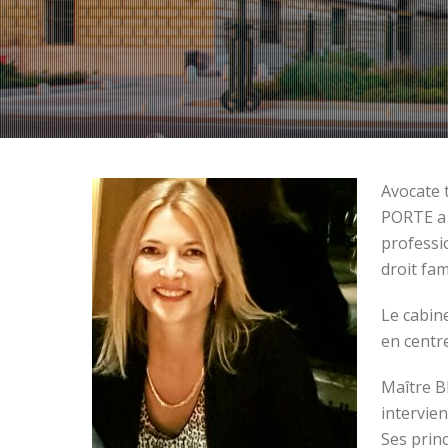
Avocate 
PORTE a 
professi
droit fam
Le cabin
en centr
Maître B
intervien
Ses princ