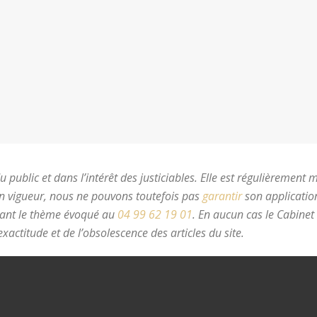
 public et dans l’intérêt des justiciables. Elle est régulièrement 
en vigueur, nous ne pouvons toutefois pas
garantir
son application
nant le thème évoqué au
04 99 62 19 01
.
En aucun cas le Cabinet
xactitude et de l’obsolescence des articles du site.
avocat divorc