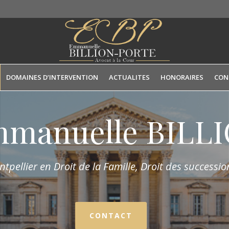
DOMAINES D’INTERVENTION
ACTUALITES
HONORAIRES
CON
mmanuelle BIL
tpellier en Droit de la Fam
ille,
Droit des succession
CONTACT