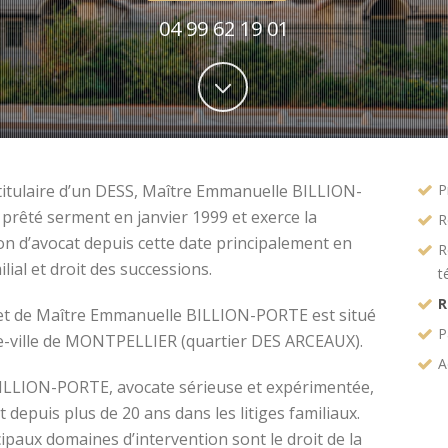
04 99 62 19 01
titulaire d’un DESS, Maître Emmanuelle BILLION-
P
prêté serment en janvier 1999 et exerce la
R
on d’avocat depuis cette date principalement en
R
ilial et droit des successions.
t
R
et de Maître Emmanuelle BILLION-PORTE est situé
P
e-ville de MONTPELLIER (quartier DES ARCEAUX).
A
ILLION-PORTE, avocate sérieuse et expérimentée,
t depuis plus de 20 ans dans les litiges familiaux.
ipaux domaines d’intervention sont le droit de la