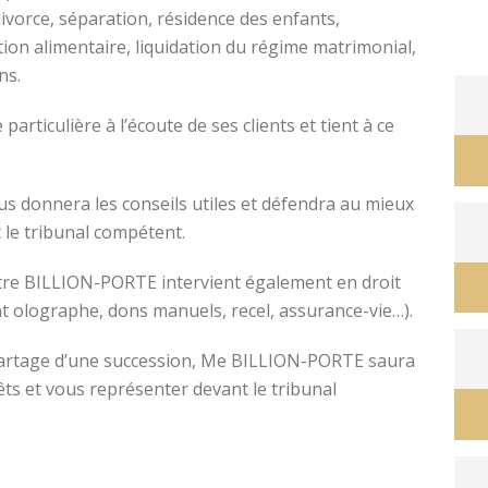
divorce, séparation, résidence des enfants,
tion alimentaire, liquidation du régime matrimonial,
ons.
avocat divorce montpellier
ticulière à l’écoute de ses clients et tient à ce
s donnera les conseils utiles et défendra au mieux
 le tribunal compétent.
ître BILLION-PORTE intervient également en droit
nt olographe, dons manuels, recel, assurance-vie…).
e partage d’une succession, Me BILLION-PORTE saura
êts et vous représenter devant le tribunal