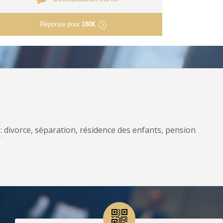
Réponse pour
180€
: divorce, séparation, résidence des enfants, pension
er