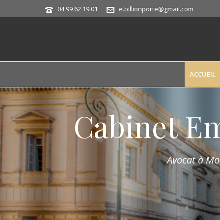
04 99 62 19 01
e.billionporte@gmail.com
ACCUEIL
Cabinet E
Avocat à Mon