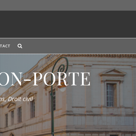
TACT
LION-PORTE
s, Droit civil