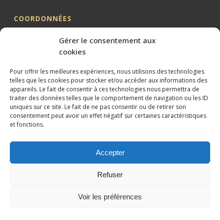
COORDONNÉES
Me BILLION-PORTE
Gérer le consentement aux
Cabinet BILLION-PORTE
cookies
1 Avenue de la Gaillarde
Pour offrir les meilleures expériences, nous utilisons des technologies
34000 MONTPELLIER
telles que les cookies pour stocker et/ou accéder aux informations des
appareils. Le fait de consentir à ces technologies nous permettra de
04 99 62 19 01
traiter des données telles que le comportement de navigation ou les ID
09 82 63 51 79
uniques sur ce site. Le fait de ne pas consentir ou de retirer son
consentement peut avoir un effet négatif sur certaines caractéristiques
et fonctions.
Accepter
Conception et référencement réalisés par
XtremWebSite
Site
Refuser
internet sans engagement.
Mentions légales
Voir les préférences
Plan du site